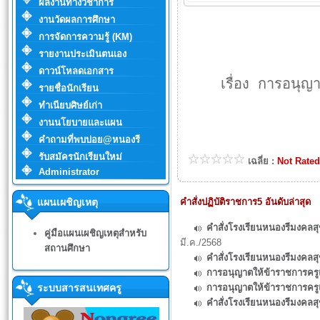
ผลงานทางวิชาการ
งานวัดผลการศึกษา
การจัดการความรู้ (KM)
รายงานประเมินตนเอง
ดาวน์โหลดเอกสาร
เรื่อง การอนุ
รายชื่อนักเรียน
ทำเนียบศิษย์เก่า
งานนโยบายและแผน
คำถามที่พบบ่อย@หนองรี
รับสมัครนักเรียนใหม่
เฉลี่ย :
Not Rated
Administrator
แผนเผชิญเหตุ
คำสั่งปฏิบัติราชการ5 อันดับล่าสุด
คำสั่งโรงเรียนหนองรีมงคลสุ
คู่มือแผนเผชิญเหตุสำหรับ
มี.ค./2568
สถานศึกษา
คำสั่งโรงเรียนหนองรีมงคลสุขส
การอนุญาตให้ข้าราชการค
ระบบสารสนเทศครู
การอนุญาตให้ข้าราชการครู
คำสั่งโรงเรียนหนองรีมงคลส