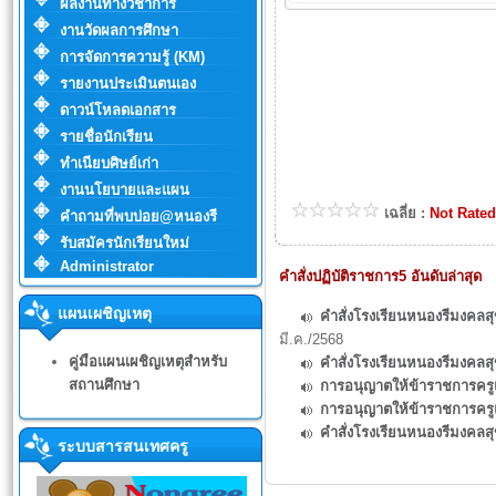
ผลงานทางวิชาการ
งานวัดผลการศึกษา
การจัดการความรู้ (KM)
รายงานประเมินตนเอง
ดาวน์โหลดเอกสาร
รายชื่อนักเรียน
ทำเนียบศิษย์เก่า
งานนโยบายและแผน
เฉลี่ย :
Not Rated
คำถามที่พบบ่อย@หนองรี
รับสมัครนักเรียนใหม่
Administrator
คำสั่งปฏิบัติราชการ5 อันดับล่าสุด
แผนเผชิญเหตุ
คำสั่งโรงเรียนหนองรีมงคลสุ
มี.ค./2568
คู่มือแผนเผชิญเหตุสำหรับ
คำสั่งโรงเรียนหนองรีมงคลสุขส
สถานศึกษา
การอนุญาตให้ข้าราชการค
การอนุญาตให้ข้าราชการครู
คำสั่งโรงเรียนหนองรีมงคลส
ระบบสารสนเทศครู