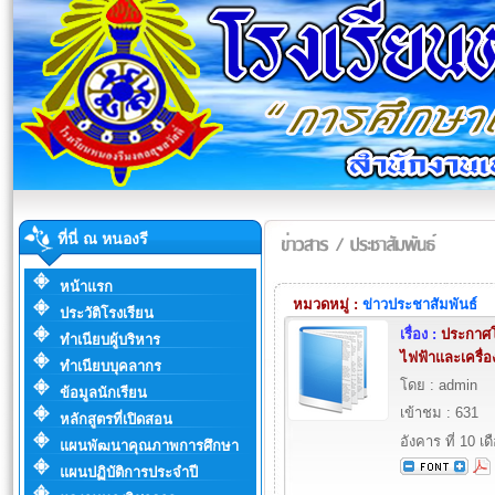
ที่นี่ ณ หนองรี
หน้าแรก
หมวดหมู่ :
ข่าวประชาสัมพันธ์
ประวัติโรงเรียน
เรื่อง :
ประกาศโร
ทำเนียบผู้บริหาร
ไฟฟ้าและเครื่
ทำเนียบบุคลากร
โดย : admin
ข้อมูลนักเรียน
เข้าชม : 631
หลักสูตรที่เปิดสอน
อังคาร ที่ 10 
แผนพัฒนาคุณภาพการศึกษา
แผนปฏิบัติการประจำปี