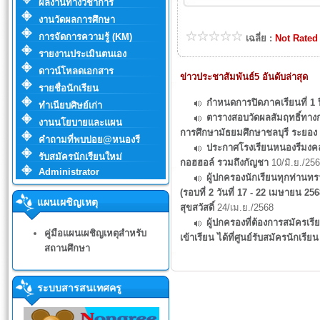
ผลงานทางวิชาการ
งานวัดผลการศึกษา
การจัดการความรู้ (KM)
เฉลี่ย :
Not Rated
รายงานประเมินตนเอง
ดาวน์โหลดเอกสาร
ข่าวประชาสัมพันธ์5 อันดับล่าสุด
รายชื่อนักเรียน
กำหนดการปิดภาคเรียนที่ 1 
ทำเนียบศิษย์เก่า
ตารางสอบวัดผลสัมฤทธิ์ทางกา
งานนโยบายและแผน
การศึกษามัธยมศึกษาชลบุรี ระยอง ร
คำถามที่พบบ่อย@หนองรี
ประกาศโรงเรียนหนองรีมงคลสุข
รับสมัครนักเรียนใหม่
กอฮฮอล์ รวมถึงกัญชา
10/มิ.ย./25
Administrator
ผู้ปกครองนักเรียนทุกท่านทรา
(รอบที่ 2 วันที่ 17 - 22 เมษายน 
แผนเผชิญเหตุ
สุขสวัสดิ์
24/เม.ย./2568
ผู้ปกครองที่ต้องการสมัครเ
คู่มือแผนเผชิญเหตุสำหรับ
เข้าเรียน ได้ที่ศูนย์รับสมัครนักเ
สถานศึกษา
ระบบสารสนเทศครู