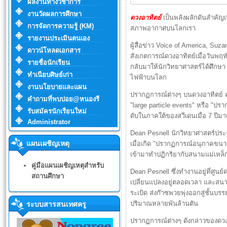
ผลงานทางวิชาการ
งานวัดผลการศึกษา
ดวงอาทิตย์
เป็นพลังผลักดันสำคัญ
การจัดการความรู้ (KM)
สภาพอากาศบนโลกเรา
รายงานประเมินตนเอง
ผู้สื่อข่าว Voice of America, S
ดาวน์โหลดเอกสาร
สังเกตการณ์ดวงอาทิตย์เมื่อวันพฤห
รายชื่อนักเรียน
กลับมาให้นักวิทยาศาสตร์ได้ศึกษ
ทำเนียบศิษย์เก่า
ไฟฟ้าบนโลก
งานนโยบายและแผน
ปรากฏการณ์ต่างๆ บนดวงอาทิตย์ คว
คำถามที่พบบ่อย@หนองรี
"large particle events" หรือ "ป
รับสมัครนักเรียนใหม่
ดับในภาคใต้ของสวีเดนเมื่อ 7 ปีมา
Administrator
Dean Pesnell นักวิทยาศาสตร์ปร
แผนเผชิญเหตุ
เมื่อเกิด "ปรากฏการณ์อนุภาคขน
เข้ามาทำปฏิกริยากับสนามแม่เหล
คู่มือแผนเผชิญเหตุสำหรับ
Dean Pesnell ซึ่งทำงานอยู่ที่ศู
สถานศึกษา
เปลี่ยนแปลงอยู่ตลอดเวลา และสนาม
ระเบิด ส่งก๊าซพวยพุ่งออกสู่ชั้นบ
ปริมาณหลายพันล้านตัน
ระบบสารสนเทศครู
ปรากฏการณ์ต่างๆ ดังกล่าวของดวง