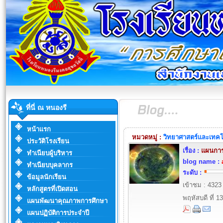
ที่นี่ ณ หนองรี
หน้าแรก
หมวดหมู่ :
วิทยาศาสตร์และเทคโ
ประวัติโรงเรียน
เรื่อง :
แผนการ
ทำเนียบผู้บริหาร
blog name :
ทำเนียบบุคลากร
ระดับ :
ข้อมูลนักเรียน
เข้าชม : 4323
หลักสูตรที่เปิดสอน
พฤหัสบดี ที่
แผนพัฒนาคุณภาพการศึกษา
แผนปฏิบัติการประจำปี